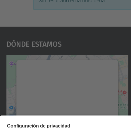
Sin resultado en la búsqueda.
Dónde Estamos
Necesitamos su consentimiento
para cargar el servicio Google Maps.
Utilizamos un servicio de terceros para
incrustar contenido de mapas que puede
recopilar datos sobre su actividad. Le
rogamos que revise los detalles y acepte el
servicio para ver este mapa.
Más información