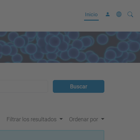
Busca
B
Inicio
ú
s
q
u
e
d
a
A
v
a
n
Filtrar los resultados
Ordenar por
z
a